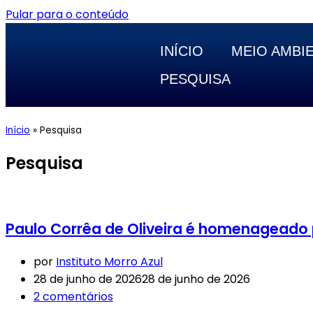
Pular para o conteúdo
INÍCIO
MEIO AMBI
PESQUISA
Início
»
Pesquisa
Pesquisa
Paulo Corrêa de Oliveira é homenageado p
por
Instituto Morro Azul
28 de junho de 2026
28 de junho de 2026
2 comentários