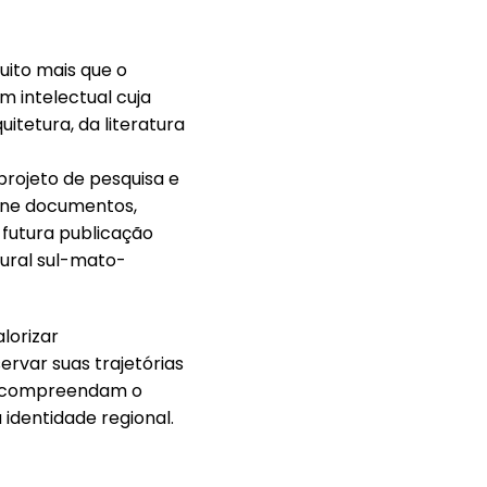
ito mais que o
m intelectual cuja
itetura, da literatura
projeto de pesquisa e
eúne documentos,
 futura publicação
tural sul-mato-
lorizar
ervar suas trajetórias
es compreendam o
identidade regional.