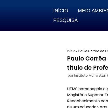
INÍCIO
MEIO AMBIE
Pular
para
PESQUISA
o
conteúdo
Início
»
Paulo Corrêa de O
Paulo Corrêa
título de Prof
por
Instituto Morro Azul
UFMS homenageia o pr
Magistério Superior E
Reconhecimento conce
de um educador, arqui