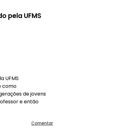
do pela UFMS
ela UFMS
e como
 gerações de jovens
ofessor e então
Comentar