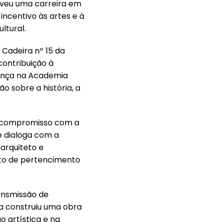
olveu uma carreira em
ncentivo às artes e à
ltural.
 Cadeira nº 15 da
ontribuição à
esença na Academia
 sobre a história, a
lo compromisso com a
 dialoga com a
arquiteto e
nto de pertencimento
ansmissão de
ra construiu uma obra
 artística e na