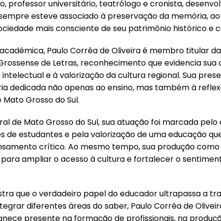
, professor universitário, teatrólogo e cronista, desenv
empre esteve associado à preservação da memória, ao i
iedade mais consciente de seu patrimônio histórico e cu
acadêmica, Paulo Corrêa de Oliveira é membro titular da
ossense de Letras, reconhecimento que evidencia sua c
o intelectual e à valorização da cultura regional. Sua pr
ria dedicada não apenas ao ensino, mas também à reflexão
e Mato Grosso do Sul.
ral de Mato Grosso do Sul, sua atuação foi marcada pe
 de estudantes e pela valorização de uma educação que
pensamento crítico. Ao mesmo tempo, sua produção como 
u para ampliar o acesso à cultura e fortalecer o sentime
stra que o verdadeiro papel do educador ultrapassa a tr
egrar diferentes áreas do saber, Paulo Corrêa de Olivei
anece presente na formação de profissionais, na produção