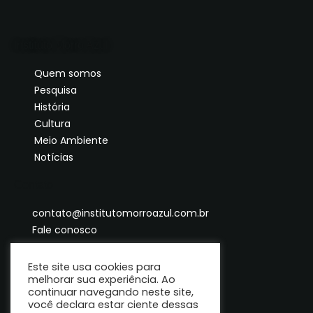
Instituto Morro Azul
Quem somos
Pesquisa
História
Cultura
Meio Ambiente
Notícias
Contato
contato@institutomorroazul.com.br
Fale conosco
Este site usa cookies para
melhorar sua experiência. Ao
continuar navegando neste site,
você declara estar ciente dessas