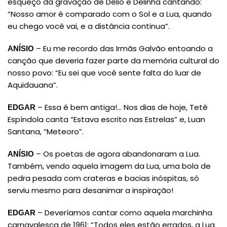
esqueço da gravação de Délio e Delinha cantando:
“Nosso amor é comparado com o Sol e a Lua, quando
eu chego você vai, e a distância continua”.
– Eu me recordo das Irmãs Galvão entoando a
ANÍSIO
canção que deveria fazer parte da memória cultural do
nosso povo: “Eu sei que você sente falta do luar de
Aquidauana”.
– Essa é bem antiga!… Nos dias de hoje, Tetê
EDGAR
Espíndola canta “Estava escrito nas Estrelas” e, Luan
Santana, “Meteoro”.
– Os poetas de agora abandonaram a Lua.
ANÍSIO
Também, vendo aquela imagem da Lua, uma bola de
pedra pesada com crateras e bacias inóspitas, só
serviu mesmo para desanimar a inspiração!
– Deveríamos cantar como aquela marchinha
EDGAR
carnavalesca de 1961: “Todos eles estão errados, a Lua