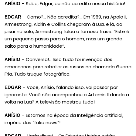
– Sabe, Edgar, eu não acredito nessa história!
ANÍSIO
– Como?… Não acredita?… Em 1969, na Apolo II,
EDGAR
Armestrong, Aldrin e Collins chegaram à Lua, e lá, ao
pisar no solo, Armestrong falou a famosa frase: “Este é
um pequeno passo para o homem, mas um grande
salto para a humanidade”.
– Conversa!… Isso tudo foi invenção dos
ANÍSIO
americanos para rebater os russos na chamada Guerra
Fria. Tudo truque fotográfico.
– Você, Anísio, falando isso, vai passar por
EDGAR
ignorante. Você não acompanhou o Artemis II dando a
volta na Lua? A televisão mostrou tudo!
– Estamos na época da Inteligência artificial,
ANÍSIO
império das “fake news”!
– Nada disso! … Os Estados Unidos estão
EDGAR