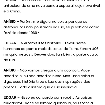
antecipando uma nova corrida espacial, cuja nova rival
é a China.
– Porém, me diga uma coisa, por que os
ANÍSIO
astronautas não pousaram na Lua, se já sabiam como
fazê-lo desde 1969?
– A Artemis II fez história! … Levou seres
EDGAR
humanos ao ponto mais distante da Terra. Foram 406
mil quilômetros!… Desvendou, também, a parte oculta
da Lua…
– Não vamos chegar a um acordo!… Você
ANÍSIO
acredita e, eu não acredito nisso. Mas, uma coisa eu
digo, essa história tirou a Lua das inspirações dos
poetas. Todo o lirismo que a Lua inspirava.
– Nisso eu concordo com você!… As coisas
EDGAR
mudaram!… Você se lembra quando lá, na Estância