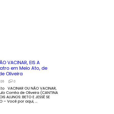
O VACINAR, EIS A
tro em Meio Ato, de
e Oliveira
026
0
Ato VACINAR OU NÃO VACINAR,
ulo Corrêa de Oliveira (CANTINA
OIS ALUNOS: BETO E JESSÉ SE
– Você por aqui, ...