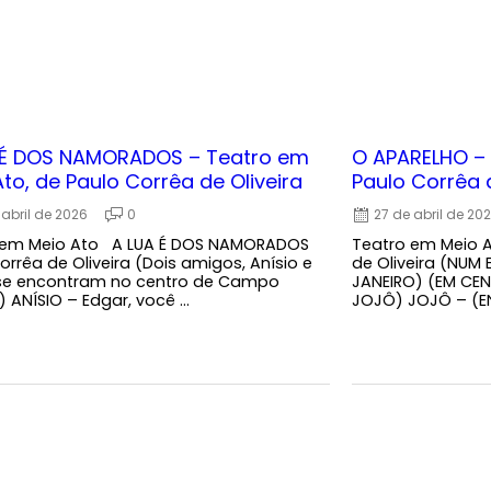
 É DOS NAMORADOS – Teatro em
O APARELHO – 
to, de Paulo Corrêa de Oliveira
Paulo Corrêa d
 abril de 2026
0
27 de abril de 20
 em Meio Ato A LUA É DOS NAMORADOS
Teatro em Meio 
orrêa de Oliveira (Dois amigos, Anísio e
de Oliveira (NUM
 se encontram no centro de Campo
JANEIRO) (EM CE
 ANÍSIO – Edgar, você ...
JOJÔ) JOJÔ – (EN