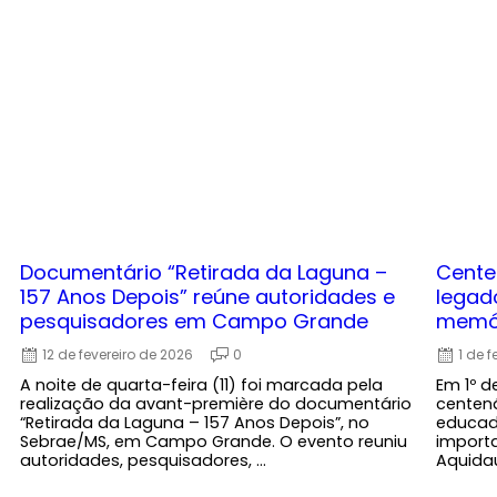
Documentário “Retirada da Laguna –
Cente
157 Anos Depois” reúne autoridades e
legad
pesquisadores em Campo Grande
memór
12 de fevereiro de 2026
0
1 de 
A noite de quarta-feira (11) foi marcada pela
Em 1º d
realização da avant-première do documentário
centen
“Retirada da Laguna – 157 Anos Depois”, no
educado
Sebrae/MS, em Campo Grande. O evento reuniu
importa
autoridades, pesquisadores, ...
Aquidau