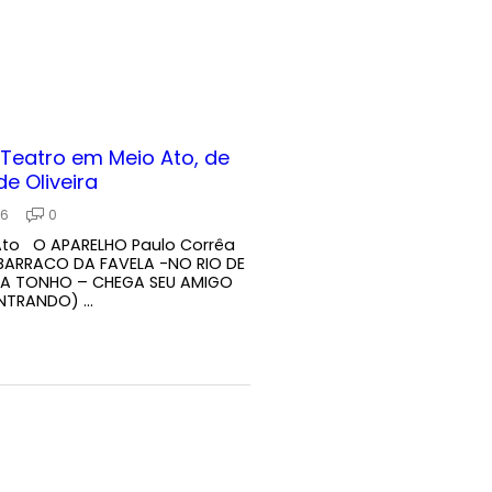
Teatro em Meio Ato, de
e Oliveira
26
0
Ato O APARELHO Paulo Corrêa
 BARRACO DA FAVELA -NO RIO DE
NA TONHO – CHEGA SEU AMIGO
TRANDO) ...