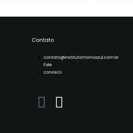
Contato
contato@institutomorroazul.com.br
Fale
conosco