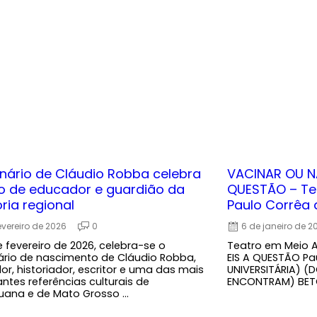
nário de Cláudio Robba celebra
VACINAR OU NÃ
o de educador e guardião da
QUESTÃO – Tea
ia regional
Paulo Corrêa d
fevereiro de 2026
0
6 de janeiro de 2
e fevereiro de 2026, celebra-se o
Teatro em Meio 
ário de nascimento de Cláudio Robba,
EIS A QUESTÃO Pa
r, historiador, escritor e uma das mais
UNIVERSITÁRIA) (D
ntes referências culturais de
ENCONTRAM) BETO 
ana e de Mato Grosso ...