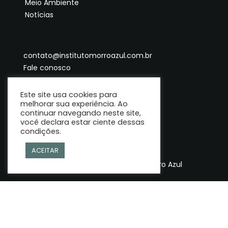
Meio Ambiente
Notícias
Contato
contato@institutomorroazul.com.br
Fale conosco
Este site usa cookies para
melhorar sua experiência. Ao
continuar navegando neste site,
você declara estar ciente dessas
condições.
ACEITAR
© Copyright 2025 | Instituto Morro Azul