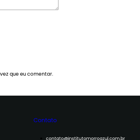
 vez que eu comentar.
Contato
contato@institutomorroazul.com.br