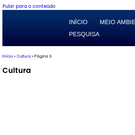
Pular para o conteúdo
INÍCIO
MEIO AMBI
PESQUISA
Início
»
Cultura
»
Página 3
Cultura