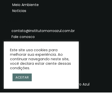
Meio Ambiente
Notícias
Contato
contato@institutomorroazul.com.br
Fale conosco
Este site usa cookies para
melhorar sua experiência. Ao
continuar navegando neste site,
você declara estar ciente dessas
condições.
ACEITAR
© Copyright 2025 | Instituto Morro Azul