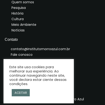
Quem somos
Pesquisa
História
Cultura
Meio Ambiente
Notícias
Contato
contato@institutomorroazul.com.br
Fale conosco
Este site usa cookies para
melhorar sua experiência. Ao
continuar navegando neste site,
você declara estar ciente dessas
condições.
ACEITAR
© Copyright 2025 | Instituto Morro Azul