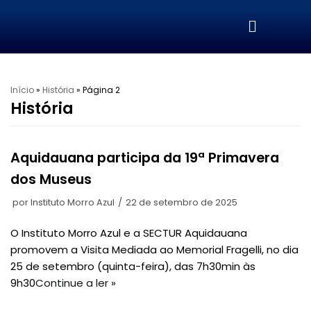
Pular
para
o
conteúdo
Início
»
História
»
Página 2
História
Aquidauana participa da 19ª Primavera
dos Museus
por
Instituto Morro Azul
22 de setembro de 2025
O Instituto Morro Azul e a SECTUR Aquidauana
promovem a Visita Mediada ao Memorial Fragelli, no dia
25 de setembro (quinta-feira), das 7h30min às
9h30
Continue a ler »