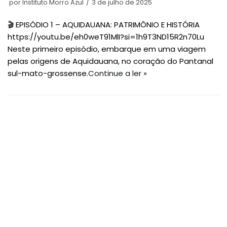
por
Instituto Morro Azul
3 de julho de 2025
🎬 EPISÓDIO 1 – AQUIDAUANA: PATRIMÔNIO E HISTÓRIA
https://youtu.be/eh0weT91MlI?si=1h9T3ND15R2n70Lu
Neste primeiro episódio, embarque em uma viagem
pelas origens de Aquidauana, no coração do Pantanal
sul-mato-grossense.
Continue a ler »