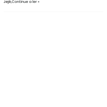
Jejé,
Continue a ler »