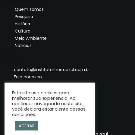
Quem somos
Pesquisa
História
Cultura
Meio Ambiente
Notícias
Contato
contato@institutomorroazul.com.br
Fale conosco
Este site usa cookies para
melhorar sua experiência. Ao
continuar navegando neste site,
você declara estar ciente dessas
condições.
ACEITAR
© Copyright 2025 | Instituto Morro Azul