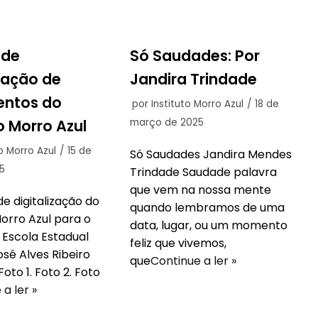
 de
Só Saudades: Por
ização de
Jandira Trindade
ntos do
por
Instituto Morro Azul
18 de
o Morro Azul
março de 2025
to Morro Azul
15 de
Só Saudades Jandira Mendes
5
Trindade Saudade palavra
que vem na nossa mente
e digitalização do
quando lembramos de uma
Morro Azul para o
data, lugar, ou um momento
 Escola Estadual
feliz que vivemos,
sé Alves Ribeiro
que
Continue a ler »
to 1. Foto 2. Foto
a ler »