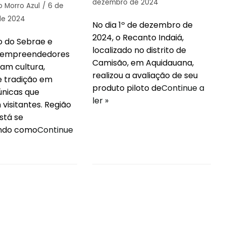
dezembro de 2024
to Morro Azul
6 de
de 2024
No dia 1º de dezembro de
2024, o Recanto Indaiá,
 do Sebrae e
localizado no distrito de
, empreendedores
Camisão, em Aquidauana,
am cultura,
realizou a avaliação de seu
e tradição em
produto piloto de
Continue a
únicas que
ler »
visitantes. Região
está se
ando como
Continue