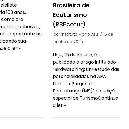
Brasileira de
leilate
ia 103 anos.
Ecoturismo
 como era
(RBEcotur)
mente conhecida,
gura importante na
por
Instituto Morro Azul
15 de
edicando sua
janeiro de 2025
ue a ler »
Hoje, 15 de janeiro, foi
publicado o artigo intitulado
“Birdwatching: um estudo das
potencialidades na APA
Estrada Parque de
Piraputanga (MS)” na edição
especial de Turismo
Continue
a ler »