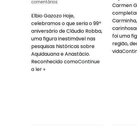
comentários
Carmen Ge
completar
Elbio Gazozo Hoje,
Carminha,
celebramos o que seria o 99º
carinhosa
aniversário de Cláudio Robba,
foi uma fi
uma figura inestimável nas
região, d
pesquisas históricas sobre
vida
Contin
Aquidauana e Anastácio.
Reconhecido como
Continue
a ler »