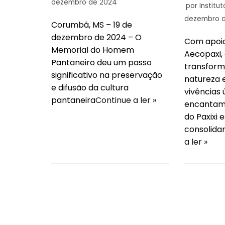
dezembro de 2024
por
Institu
dezembro 
Corumbá, MS – 19 de
dezembro de 2024 – O
Com apoio
Memorial do Homem
Aecopaxi
Pantaneiro deu um passo
transform
significativo na preservação
natureza 
e difusão da cultura
vivências 
pantaneira
Continue a ler »
encantam 
do Paxixi 
consolid
a ler »