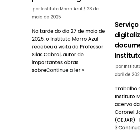
por
Instituto Morro Azul
28 de
maio de 2025
Serviço
Na tarde do dia 27 de maio de
digital
2025, o Instituto Morro Azul
docume
recebeu a visita do Professor
Institut
Silas Cabral, autor de
importantes obras
por
Institu
sobre
Continue a ler »
abril de 202
Trabalho d
Instituto 
acervo da
Coronel Jo
(CEJAR) Fo
3.
Continue 