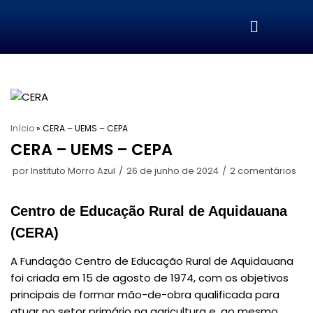
Pular
para
o
conteúdo
Início
»
CERA – UEMS – CEPA
CERA – UEMS – CEPA
por
Instituto Morro Azul
26 de junho de 2024
2 comentários
Centro de Educação Rural de Aquidauana
(CERA)
A Fundação Centro de Educação Rural de Aquidauana
foi criada em 15 de agosto de 1974, com os objetivos
principais de formar mão-de-obra qualificada para
atuar no setor primário na agricultura e, ao mesmo