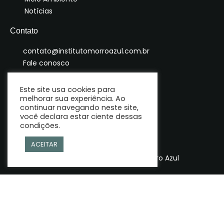
Notícias
Contato
contato@institutomorroazul.com.br
Fale conosco
Este site usa cookies para
melhorar sua experiência. Ao
continuar navegando neste site,
você declara estar ciente dessas
condições.
ACEITAR
© Copyright 2025 | Instituto Morro Azul