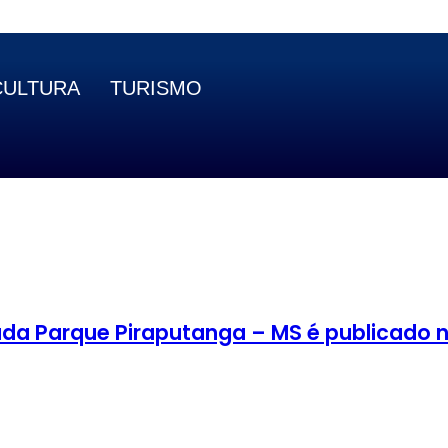
CULTURA
TURISMO
da Parque Piraputanga – MS é publicado na