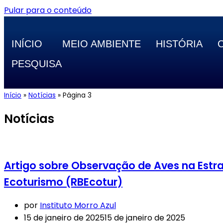
Pular para o conteúdo
INÍCIO
MEIO AMBIENTE
HISTÓRIA
PESQUISA
Início
»
Notícias
»
Página 3
Notícias
Artigo sobre Observação de Aves na Estra
Ecoturismo (RBEcotur)
por
Instituto Morro Azul
15 de janeiro de 2025
15 de janeiro de 2025