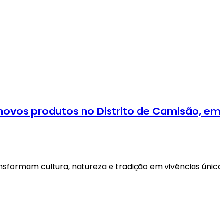
novos produtos no Distrito de Camisão, 
formam cultura, natureza e tradição em vivências única
ismo
riência
ha