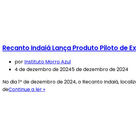
Recanto Indaiá Lança Produto Piloto de
por
Instituto Morro Azul
4 de dezembro de 2024
5 de dezembro de 2024
No dia 1º de dezembro de 2024, o Recanto Indaiá, locali
Recanto
de
Continue a ler »
Indaiá
Lança
Produto
Piloto
de
Experiência