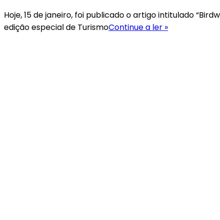
Hoje, 15 de janeiro, foi publicado o artigo intitulado “
Artigo
edição especial de Turismo
Continue a ler »
sobre
Observação
de
Aves
na
Estrada
Parque
Piraputanga
–
MS
é
publicado
na
Revista
Brasileira