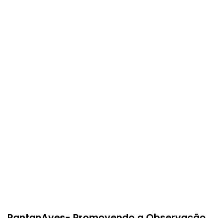
PantanAves- Promovendo a Observação