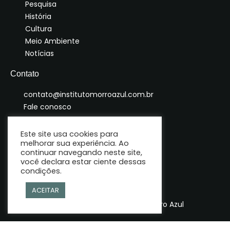
Pesquisa
História
Cultura
Meio Ambiente
Notícias
Contato
contato@institutomorroazul.com.br
Fale conosco
Este site usa cookies para
melhorar sua experiência. Ao
continuar navegando neste site,
você declara estar ciente dessas
condições.
ACEITAR
© Copyright 2025 | Instituto Morro Azul